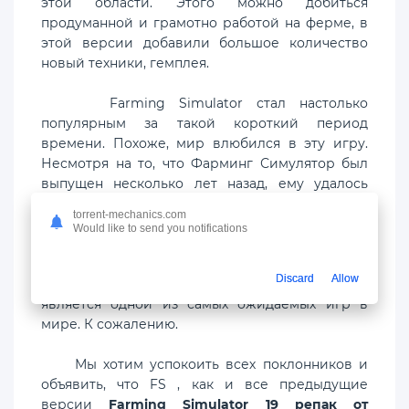
этой области. Этого можно добиться
продуманной и грамотно работой на ферме, в
этой версии добавили большое количество
новый техники, гемплея.
Farming Simulator стал настолько
популярным за такой короткий период
времени. Похоже, мир влюбился в эту игру.
Несмотря на то, что Фарминг Симулятор был
выпущен несколько лет назад, ему удалось
собрать более пяти миллионов поклонников
torrent-mechanics.com
по всему миру, и эти цифры все еще быстро
Would like to send you notifications
растут. Трудно сказать, что является главным
ключом к успеху, однако мы должны признать
Discard
Allow
тот факт, что на данный момент FS 2019
является одной из самых ожидаемых игр в
мире. К сожалению.
Мы хотим успокоить всех поклонников и
объявить, что FS , как и все предыдущие
версии
Farming Simulator 19 репак от