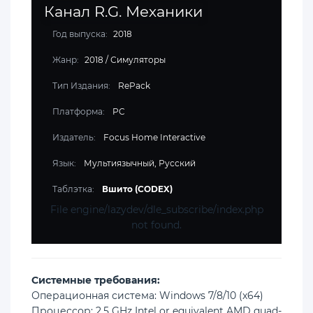
Канал R.G. Механики
Год выпуска:
2018
Жанр:
2018
/
Симуляторы
Тип Издания:
RePack
Платформа:
PC
Издатель:
Focus Home Interactive
Язык:
Мультиязычный, Русский
Таблэтка:
Вшито (CODEX)
File engine/lazydev/dle_subscribe/index.php
not found.
Cистемные требования:
Операционная система: Windows 7/8/10 (x64)
Процессор: 2.5 GHz Intel or equivalent AMD quad-