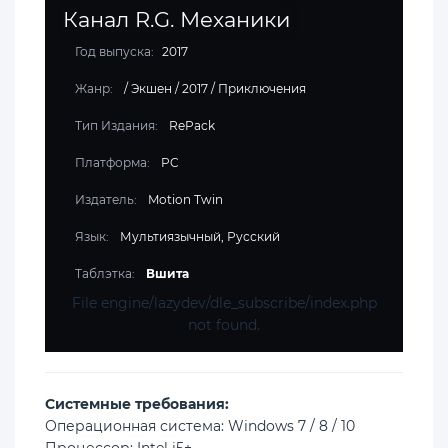
Канал R.G. Механики
Год выпуска:
2017
Жанр:
/
Экшен
/
2017
/
Приключения
Тип Издания:
RePack
Платформа:
PC
Издатель:
Motion Twin
Язык:
Мультиязычный, Русский
Таблэтка:
Вшита
File engine/lazydev/dle_subscribe/index.php
not found.
Cистемные требования:
Операционная система: Windows 7 / 8 / 10