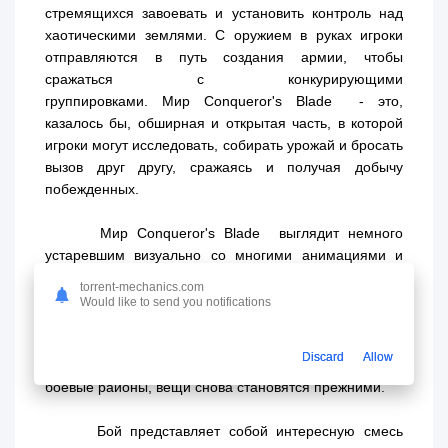
стремящихся завоевать и установить контроль над
хаотическими землями. С оружием в руках игроки
отправляются в путь создания армии, чтобы
сражаться с конкурирующими
группировками. Мир Conqueror's Blade - это,
казалось бы, обширная и открытая часть, в которой
игроки могут исследовать, собирать урожай и бросать
вызов друг другу, сражаясь и получая добычу
побежденных.
Мир Conqueror's Blade выглядит немного
устаревшим визуально со многими анимациями и
моделями персонажей, которые выглядят
torrent-mechanics.com
плоскими. Тем не менее, вы будете впечатлены
Would like to send you notifications
дизайном мира структурно с центрами города, в
частности, чтобы исследовать и проводить время в
Discard
Allow
нем. Однако при входе в открытый мир или даже в
боевые районы, вещи снова становятся прежними.
Бой представляет собой интересную смесь