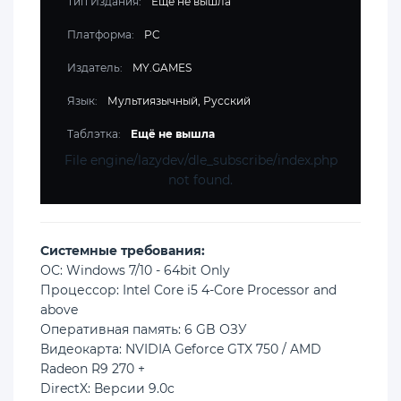
Тип Издания:
Ещё не вышла
Платформа:
PC
Издатель:
MY.GAMES
Язык:
Мультиязычный, Русский
Таблэтка:
Ещё не вышла
File engine/lazydev/dle_subscribe/index.php
not found.
Cистемные требования:
ОС: Windows 7/10 - 64bit Only
Процессор: Intel Core i5 4-Core Processor and
above
Оперативная память: 6 GB ОЗУ
Видеокарта: NVIDIA Geforce GTX 750 / AMD
Radeon R9 270 +
DirectX: Версии 9.0c