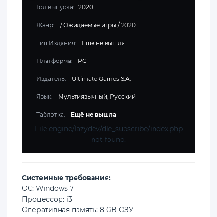
Год выпуска:
2020
Жанр:
/
Ожидаемые игры
/
2020
Тип Издания:
Ещё не вышла
Платформа:
PC
Издатель:
Ultimate Games S.A.
Язык:
Мультиязычный, Русский
Таблэтка:
Ещё не вышла
File engine/lazydev/dle_subscribe/index.php
not found.
Cистемные требования:
ОС: Windows 7
Процессор: i3
Оперативная память: 8 GB ОЗУ