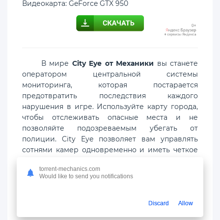
Видеокарта: GeForce GTX 950
В мире
City Eye от Механики
вы станете
оператором центральной системы
мониторинга, которая постарается
предотвратить последствия каждого
нарушения в игре. Используйте карту города,
чтобы отслеживать опасные места и не
позволяйте подозреваемым убегать от
полиции. City Eye позволяет вам управлять
сотнями камер одновременно и иметь четкое
представление о каждом районе. Вы
torrent-mechanics.com
чувствуете, что это может быть под угрозой.
Would like to send you notifications
Используйте это как свое преимущество и
найдите опасность, пока не стало слишком
поздно!
Discard
Allow