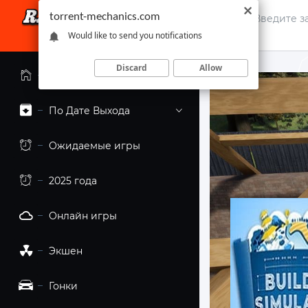
torrent-mechanics.com
Would like to send you notifications
Discard
Allow
Главная страница
По Дате Выхода
Ожидаемые игры
2025 года
Онлайн игры
Экшен
Гонки