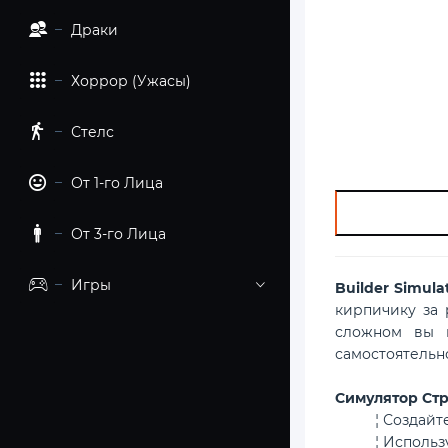
Драки
Хоррор (Ужасы)
Стелс
От 1-го Лица
От 3-го Лица
Игры
Builder Simul
кирпичику за 
сложном вы н
самостоятельн
Симулятор Стр
¦ Создай
¦ Использ