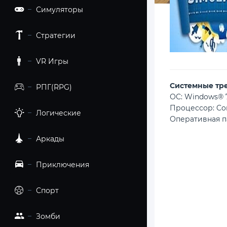
Симуляторы
Стратегии
VR Игры
Cистемные тр
РПГ(RPG)
ОС: Windows® 7
Процессор: Core
Логические
Оперативная п
Аркады
Приключения
Спорт
Зомби