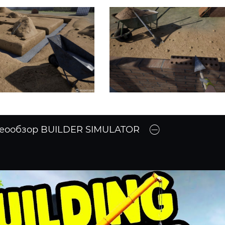
еообзор BUILDER SIMULATOR