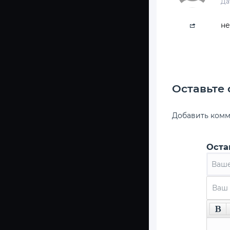
Да
не
Оставьте
Добавить ком
Оста