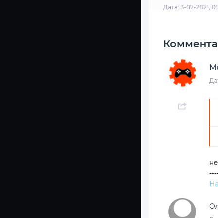
Дата: 3-02-2021, 0
Коммента
М
Да
не
---
На
О