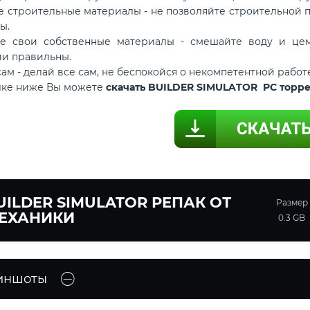
те строительные материалы - не позволяйте строительной
ы.
те свои собственные материалы - смешайте воду и цеме
и правильны.
сам - делай все сам, не беспокойся о некомпетентной работ
лке ниже Вы можете
скачать BUILDER SIMULATOR PC торре
UILDER SIMULATOR РЕПАК ОТ
Размер
ЕХАНИКИ
0.3 GB
иншоты