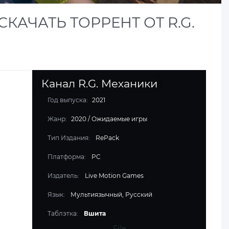
СКАЧАТЬ ТОРРЕНТ ОТ R.G.
Канал R.G. Механики
Год выпуска:
2021
Жанр:
2020
/
Ожидаемые игры
Тип Издания:
RePack
Платформа:
PC
Издатель:
Live Motion Games
Язык:
Мультиязычный, Русский
Таблэтка:
Вшита
File