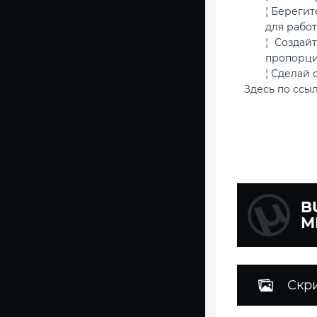
¦ Береги
для работ
¦ Создай
пропорци
¦ Сделай 
Здесь по ссы
B
М
Скр