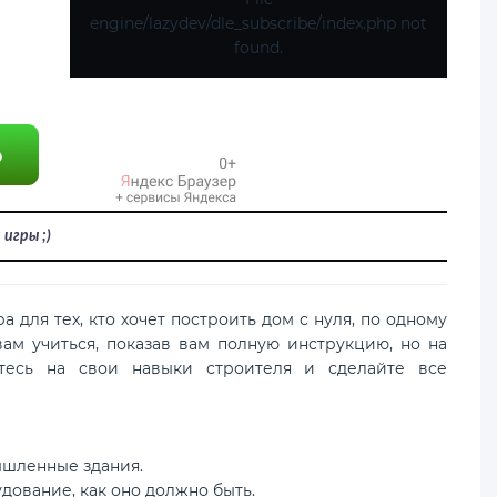
engine/lazydev/dle_subscribe/index.php not
found.
игры ;)
а для тех, кто хочет построить дом с нуля, по одному
вам учиться, показав вам полную инструкцию, но на
тесь на свои навыки строителя и сделайте все
ышленные здания.
дование, как оно должно быть.