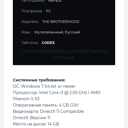
Тип Издания:
RePack
Платформа:
PC
Издатель:
THE BROTHERHOOD
Язык:
Мультиязычный, Русский
Таблэтка:
CODEX
File engine/lazydev/dle_subscribe/index.php
not found.
Cистемные требования:
ОС: Windows 7 64-bit or newer
Процессор: Intel Core i3 @ 2.50 GHz / AMD
Phenom II X3
Оперативная память: 4 GB ОЗУ
Видеокарта: DirectX 11 Compatible
DirectX: Версии 11
Место на диске: 14 GB