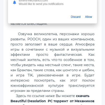
torrent-mechanics.com
увидите это. Есть золотые предметы, которые
Would like to send you notifications
вы можете сдать в кредит для покупки
предметов в игре, и они очень хорошо
Discard
Allow
спрятаны. В целом, Beautiful Desolation
является блестящим.
Озвучка великолепна, персонажи хорошо
развиты. POOCH, один из ваших компаньонов,
просто заползает в ваше сердце. Атмосфера
игры в сочетании с музыкой и визуальными
эффектами просто фантастическая. Как
местный житель, есть что-то особенное в том,
чтобы увидеть наш местный сленг, такие места,
как Бракпан, такие слова, как шонголо и шебин,
и игра TIK, увековеченная в игре. Будет
интересно посмотреть, как этот поклон
южноафриканской культуре транслируется
игрокам за пределами страны.
Здесь по ссылке ниже Вы можете
скачать
Beautiful Desolation PC торрент от Механиков