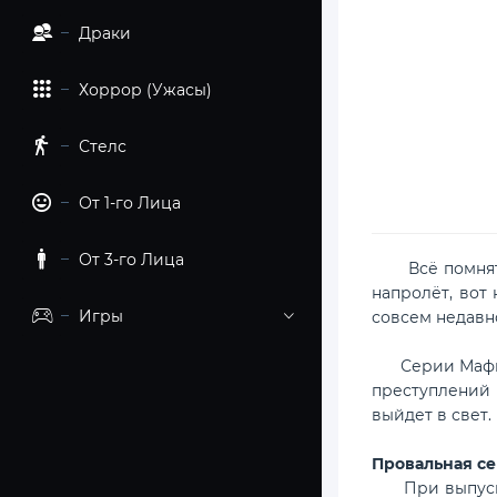
Драки
Хоррор (Ужасы)
Стелс
От 1-го Лица
От 3-го Лица
Всё помнят ог
напролёт, вот
Игры
совсем недавно
Серии Мафии с
преступлений 
выйдет в свет
Провальная с
При выпуске, 