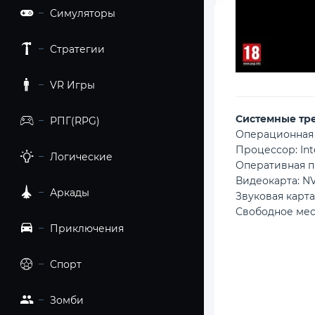
Симуляторы
Стратегии
VR Игры
Cистемные тр
РПГ(RPG)
Операционная с
Процессор: In
Логические
Оперативная па
Видеокарта: NV
Аркады
Звуковая карта
Свободное мес
Приключения
Спорт
Зомби