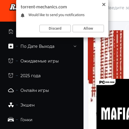
torrent-mechanics.com
Would like to send you notifications
Discard
Allow
Главная страница
По Дате Выхода
Ожидаемые игры
2025 года
Онлайн игры
Экшен
Гонки