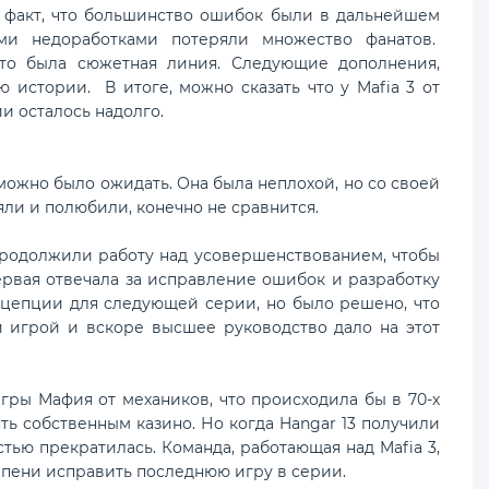
тот факт, что большинство ошибок были в дальнейшем
ми недоработками потеряли множество фанатов.
то была сюжетная линия. Следующие дополнения,
 истории. В итоге, можно сказать что у Mafia 3 от
и осталось надолго.
ожно было ожидать. Она была неплохой, но со своей
ли и полюбили, конечно не сравнится.
одолжили работу над усовершенствованием, чтобы
первая отвечала за исправление ошибок и разработку
нцепции для следующей серии, но было решено, что
й игрой и вскоре высшее руководство дало на этот
ы Мафия от механиков, что происходила бы в 70-х
ть собственным казино. Но когда Hangar 13 получили
стью прекратилась. Команда, работающая над Mafia 3,
епени исправить последнюю игру в серии.