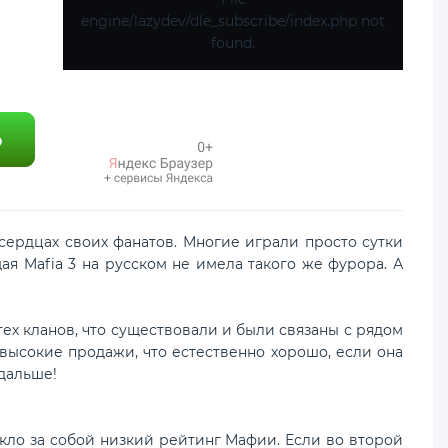
engine/lazydev/dle_subscribe/index.php not
found.
ердцах своих фанатов. Многие играли просто сутки
я Mafia 3 на русском не имела такого же фурора. А
 кланов, что существовали и были связаны с рядом
высокие продажи, что естественно хорошо, если она
 дальше!
ло за собой низкий рейтинг Мафии. Если во второй