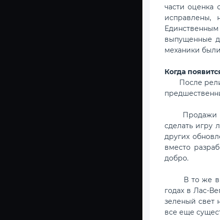
части оценка 
исправлены, 
Единственным
выпущенные дл
механики были 
Когда появитс
После релиза 
предшественни
Продажи и ре
сделать игру 
других обновл
вместо разраб
добро.
В то же время
годах в Лас-В
зеленый свет н
все еще сущес