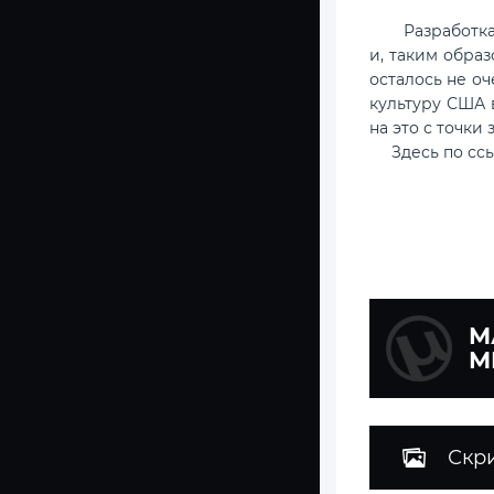
Разработка но
и, таким образ
осталось не о
культуру США 
на это с точки
Здесь по с
М
М
Скр