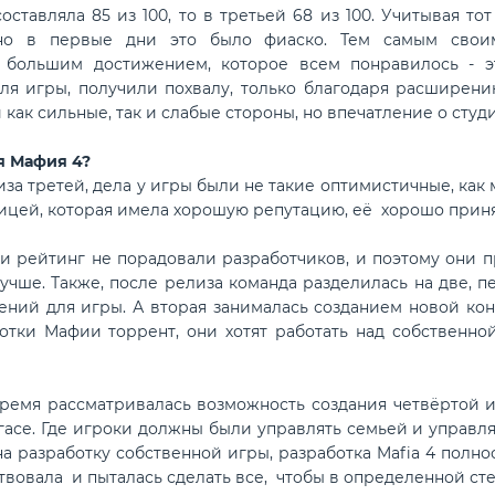
составляла 85 из 100, то в третьей 68 из 100. Учитывая 
но в первые дни это было фиаско. Тем самым свои
 большим достижением, которое всем понравилось - э
я игры, получили похвалу, только благодаря расширению
как сильные, так и слабые стороны, но впечатление о студи
я Мафия 4?
третей, дела у игры были не такие оптимистичные, как м
цей, которая имела хорошую репутацию, её хорошо приня
йтинг не порадовали разработчиков, и поэтому они пр
лучше. Также, после релиза команда разделилась на две, 
ений для игры. А вторая занималась созданием новой ко
отки Мафии торрент, они хотят работать над собственно
 рассматривалась возможность создания четвёртой игр
егасе. Где игроки должны были управлять семьей и управля
а разработку собственной игры, разработка Mafia 4 полно
твовала и пыталась сделать все, чтобы в определенной ст