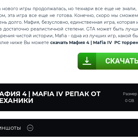
вого игры продолжалась, но технари все еще не знали, 
ом, эта игра все еще не готова. Конечно, скоро мы сможем
чень долго. Мафия, безусловно, единственная игра, котор
в достаточно реалистичной степени. GTA может быть лучше
 зрения чистой истории, Mafia - одна из лучших игр, какой б
сылке ниже Вы можете
скачать Мафия 4 | Mafia IV PC торр
АФИЯ 4 | MAFIA IV РЕПАК ОТ
Размер
ЕХАНИКИ
0 GB.
иншоты