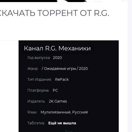
СКАЧАТЬ ТОРРЕНТ ОТ R.G.
Канал R.G. Механики
Год выпуска:
2020
Жанр:
/
Ожидаемые игры
/
2020
Тип Издания:
RePack
Платформа:
PC
Издатель:
2K Games
Язык:
Мультиязычный, Русский
Таблэтка:
Ещё не вышла
File