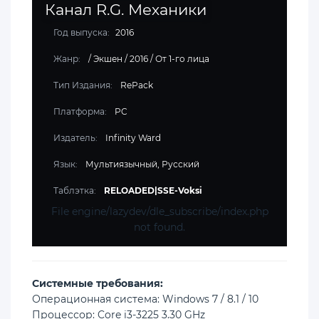
Канал R.G. Механики
Год выпуска:
2016
Жанр:
/
Экшен
/
2016
/
От 1-го лица
Тип Издания:
RePack
Платформа:
PC
Издатель:
Infinity Ward
Язык:
Мультиязычный, Русский
Таблэтка:
RELOADED|SSE-Voksi
File engine/lazydev/dle_subscribe/index.php
not found.
Cистемные требования:
Операционная система: Windows 7 / 8.1 / 10
Процессор: Core i3-3225 3.30 GHz