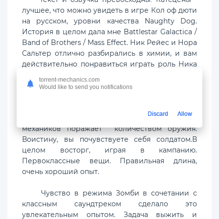
лучшее, что можно увидеть в игре Кол оф дюти
на русском, уровни качества Naughty Dog.
История в целом дала мне Battlestar Galactica /
Band of Brothers / Mass Effect. Ник Рейес и Нора
Сальтер отлично разбирались в химии, и вам
действительно понравиться играть роль Ника
и чувствовать бремя командования.
torrent-mechanics.com
Would like to send you notifications
Стрельба была жесткой, и можно фактически
узнать каждое оружие и почувствовать
Discard
Allow
разницу между ними. Call of duty от
механиков поражает количеством оружия.
Воистину, вы почувствуете себя солдатом.В
целом восторг, играя в кампанию.
Первоклассные вещи. Правильная длина,
очень хороший опыт.
​​Чувство в режима Зомби в сочетании с
классным саундтреком сделало это
увлекательным опытом. Задача выжить и