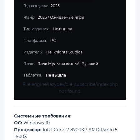
Год выпуска:
2025
Жанр:
2025
/
Ожидаемые игры
Тип Издания:
Не вышла
Платформа:
PC
Издатель:
Hellknights Studios
Язык:
Язык Мультиязычный, Русский
Таблэтка:
Не вышла
File engine/lazydev/dle_subscribe/index.php
not found.
Cистемные требования:
ОС:
Windows 10
Процессор:
Intel Core i7-8700K / AMD Ryzen 5
1600X