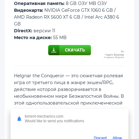
Оперативная память:
8 GB ОЗУ MB ОЗУ
Видеокарта:
NVIDIA GeForce GTX 1060 6 GB /
AMD Radeon RX 5600 XT 6 GB / Intel Arc A380 6
GB
DirectX:
версии 11
Место на диске:
55 MB
Helgnar the Conqueror — это сюжетная ролевая
игра от третьего лица в жанре экшен/RPG,
действие которой разворачивается в
необыкновенном мире Безжалостной Войны. В
этой однопользовательской приключенческой
видеоигре игроков ждет детальная,
многослойная, захватывающая история с
torrent-mechanics.com
Would like to send you notifications
долгосрочными двойными последствиями и
разнообразный, динамичный игровой процесс:
кровавые войны за трон, эпически
Discard
Allow