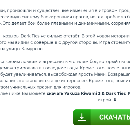
и, произошли и существенные изменения в игровом проце
ессивную систему блокирования врагов, но эта проблема 
». Это делает бои более плавными и динамичными, сохраняя
— козырь, Dark Ties не сильно отстаёт. В этой новой истор
орого мы видим с совершенно другой стороны. Игра стремит
 на улицы Камурочо.
ся своим ловким и агрессивным стилем боя, который являе
демонстрировала в последние годы. Кроме того, после вып
будет увеличиваться, высвобождая ярость Майн. Возвращат
вования это становится ещё интереснее. Кроме того, появ
твом уникальных правил для игроков.
ылке ниже Вы можете
скачать Yakuza Kiwami 3 & Dark Ties
игрой.
⇩