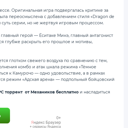
ссе. Оригинальная игра подвергалась критике за
была переосмыслена с добавлением стиля «Dragon de
 суть серии, но не жертвуя игровым процессом.
ии главный герой — Ёситаке Минэ, главный антагонист
ся глубже раскрыть его прошлое и мотивы,
тся глотком свежего воздуха по сравнению с тем,
олнения комбо и атак шкала режима «Тёмное
ься к Камурочо — одно удовольствие, а в рамках
ится режим «Адская арена» — подпольный бойцовский
 PC торрент от Механиков бесплатно
и насладиться