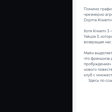
Помимо график
чрезмерно агр
Dojima Kiwami
Хотя Kiwami 3 
Yakuza 3, кот
возвращая нас
Майн выделяет
что франшиза 
пробуждение» 
нового повест
клуб с множес
Здесь по сс