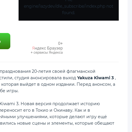
engine/lazydev/dle_subscribe/index.php not
found.
х празднования 20-летия своей флагманской
устили, студия анонсировала выход
Yakuza Kiwami 3
,
 которая выйдет в одном издании. Перед анонсом, а
бе игры.
 Kiwami 3. Новая версия продолжает историю
реносит его в Токио и Окинаву. Как и в
лейными улучшениями, которые делают игру ещё
оявились новые сцены и элементы, которые обещают