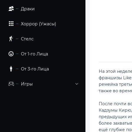
Драки
Хоррор (Ужасы)
Стелс
От 1-го Лица
От 3-го Лица
На этой недел
франшизы Like
Игры
ремейка треть
также во врем
После почти в
Кадзумы Кирю,
предыдущих иг
более захваты
ещё глубже по