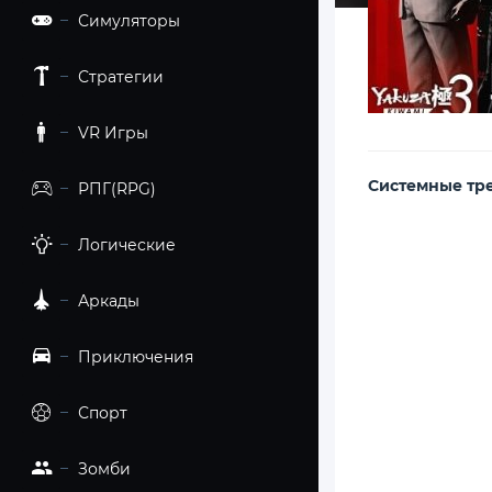
Симуляторы
Стратегии
VR Игры
Cистемные тр
РПГ(RPG)
Логические
Аркады
Приключения
Спорт
Зомби