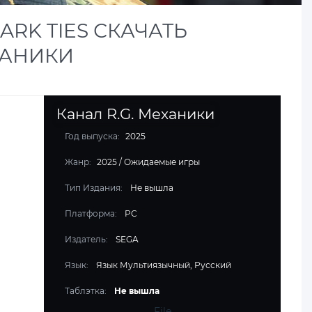
DARK TIES СКАЧАТЬ
ЕХАНИКИ
Канал R.G. Механики
Год выпуска:
2025
Жанр:
2025
/
Ожидаемые игры
Тип Издания:
Не вышла
Платформа:
PC
Издатель:
SEGA
Язык:
Язык Мультиязычный, Русский
Таблэтка:
Не вышла
File