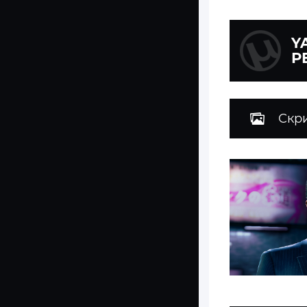
Y
Р
Скр