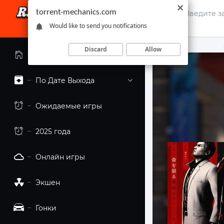
torrent-mechanics.com
Would like to send you notifications
Discard
Allow
Главная страница
По Дате Выхода
Ожидаемые игры
2025 года
Онлайн игры
Экшен
Гонки