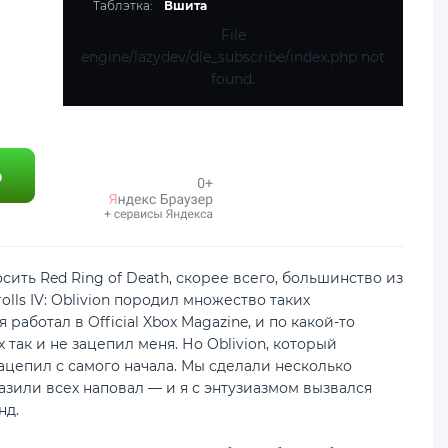
Таблэтка:
Вшита
File
engine/lazydev/dle_subscribe/index.php not
found.
сить Red Ring of Death, скорее всего, большинство из
lls IV: Oblivion породил множество таких
работал в Official Xbox Magazine, и по какой-то
x так и не зацепил меня. Но Oblivion, который
зацепил с самого начала. Мы сделали несколько
азили всех наповал — и я с энтузиазмом вызвался
нд.