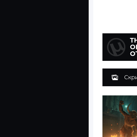
T
O
О
Скр