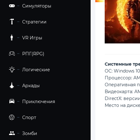
Симуляторы
Стратегии
VR Игры
РПГ(RPG)
Cистемные тр
Логические
ОС: Windows 10 
Процессор: AMD
Оперативная п
Аркады
Видеокарта: AM
DirectX: версии
Приключения
Место на диске
Спорт
Зомби