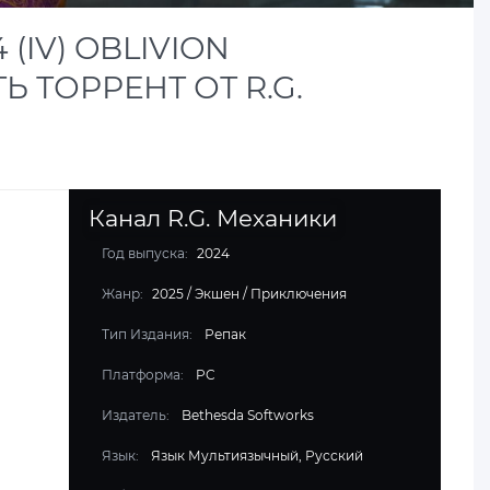
 (IV) OBLIVION
 ТОРРЕНТ ОТ R.G.
Канал R.G. Механики
Год выпуска:
2024
Жанр:
2025
/
Экшен
/
Приключения
Тип Издания:
Репак
Платформа:
PC
Издатель:
Bethesda Softworks
Язык:
Язык Мультиязычный, Русский