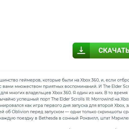
инство геймеров, которые были на Xbox 360, и, если отбро
с вами множеством приятных воспоминаний. И The Elder Scro
ля многих владельцев Xbox 360. Я один из них. В то время я 
чайно успешный порт The Elder Scrolls III: Morrowind на Xbo
нировался как игра первого дня запуска для второй Xbox, 
ей об Oblivion перед запуском — одни только скриншоты ср
каждую поездку в Bethesda в сонный Роквилл, штат Мэриле