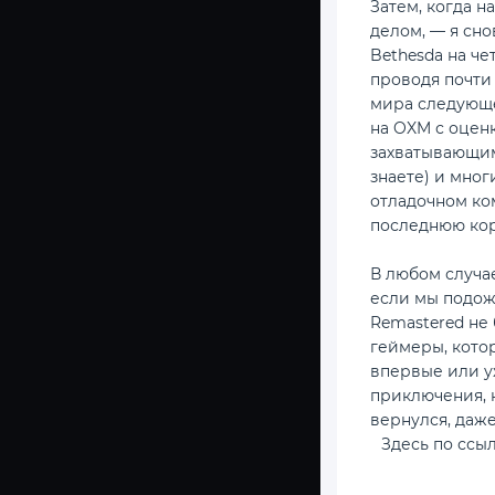
Затем, когда н
делом, — я сно
Bethesda на че
проводя почти
мира следующег
на OXM с оценк
захватывающим
знаете) и мног
отладочном ком
последнюю кор
В любом случае
если мы подожд
Remastered не 
геймеры, котор
впервые или у
приключения, к
вернулся, даже
Здесь по ссы