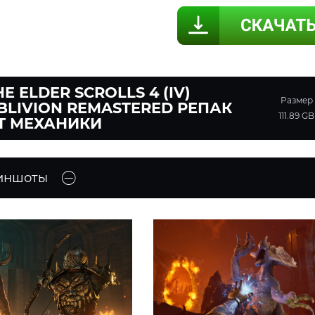
HE ELDER SCROLLS 4 (IV)
Размер
BLIVION REMASTERED РЕПАК
111.89 GB
Т МЕХАНИКИ
иншоты