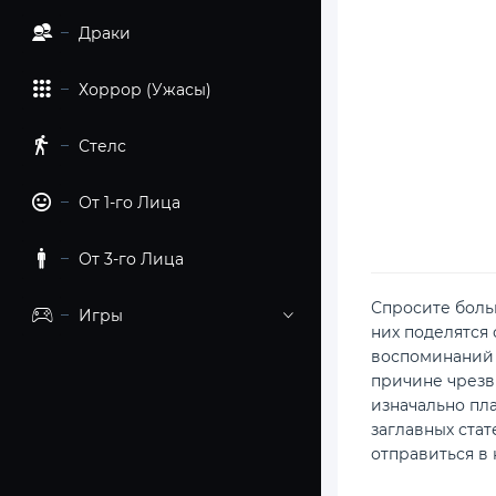
Драки
Хоррор (Ужасы)
Стелс
От 1-го Лица
От 3-го Лица
Спросите больш
Игры
них поделятся 
воспоминаний д
причине чрезвы
изначально пла
заглавных стат
отправиться в 