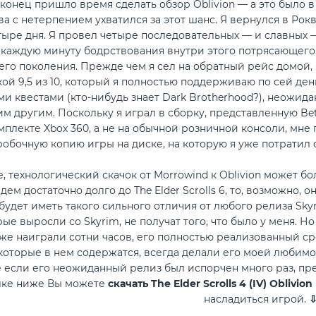
аконец пришло время сделать обзор Oblivion — а это было 
ва с нетерпением ухватился за этот шанс. Я вернулся в Ро
тыре дня. Я провел четыре последовательных — и славных —
 каждую минуту бодрствования внутри этого потрясающего
о поколения. Прежде чем я сел на обратный рейс домой, я
ой 9,5 из 10, который я полностью поддерживаю по сей ден
и квестами (кто-нибудь знает Dark Brotherhood?), неожида
им другим. Поскольку я играл в сборку, представленную Be
плекте Xbox 360, а не на обычной розничной консоли, мне 
обочную копию игры на диске, на которую я уже потратил 
, технологический скачок от Morrowind к Oblivion может бол
ем достаточно долго до The Elder Scrolls 6, то, возможно, о
будет иметь такого сильного отличия от любого релиза Skyr
ые выросли со Skyrim, не получат того, что было у меня. Но 
же наиграли сотни часов, его полностью реализованный 
оторые в нем содержатся, всегда делали его моей любимой и
 если его неожиданный релиз был испорчен много раз, пре
лке ниже Вы можете
скачать The Elder Scrolls 4 (IV) Obli
насладиться игрой.