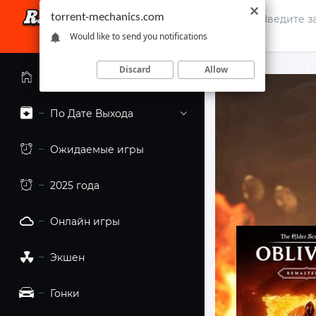
torrent-mechanics.com
Would like to send you notifications
Discard
Allow
Главная страница
По Дате Выхода
Ожидаемые игры
2025 года
Онлайн игры
Экшен
Гонки