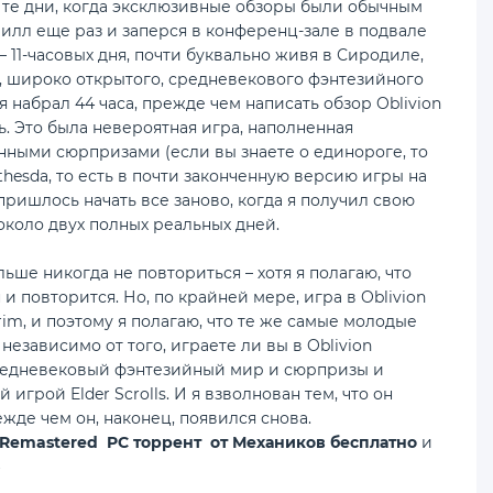
в те дни, когда эксклюзивные обзоры были обычным
квилл еще раз и заперся в конференц-зале в подвале
 11-часовых дня, почти буквально живя в Сиродиле,
, широко открытого, средневекового фэнтезийного
 набрал 44 часа, прежде чем написать обзор Oblivion
ь. Это была невероятная игра, наполненная
нными сюрпризами (если вы знаете о единороге, то
thesda, то есть в почти законченную версию игры на
пришлось начать все заново, когда я получил свою
около двух полных реальных дней.
ьше никогда не повториться – хотя я полагаю, что
н и повторится. Но, по крайней мере, игра в Oblivion
im, и поэтому я полагаю, что те же самые молодые
независимо от того, играете ли вы в Oblivion
средневековый фэнтезийный мир и сюрпризы и
грой Elder Scrolls. И я взволнован тем, что он
жде чем он, наконец, появился снова.
vion Remastered PC торрент от Механиков бесплатно
и
⇩