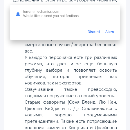
дополнения в этой игре замусорили «крипту»,
подземную охоту за сокровищами,
torrent-mechanics.com
наполненную страшными прыжками.
Would like to send you notifications
Некоторые ключевые плюсы:
Discard
Allow
Геймплей увлекательный, плавный, а
смертельные случаи / зверства беспокоят
вас.
У каждого персонажа есть три различных
режима, что дает игре еще большую
глубину выбора и позволяет освоить
обучение, которая привлекает как
новичков, так и экспертов.
Озвучивание также превосходно,
поднимая погружение на новый уровень.
Старые фавориты (Соня Блейд, Лю Кан,
Джонни Кейдж и т. Д.) Сталкиваются с
новыми, хорошо продуманными
претендентами. Также есть потрясающие
внешние камеи от Хищника и Джейсона