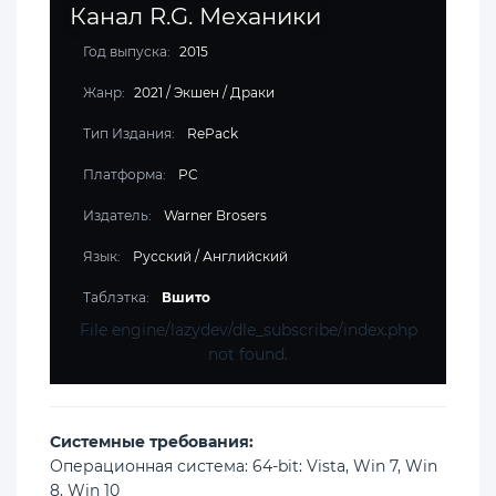
Канал R.G. Механики
Год выпуска:
2015
Жанр:
2021
/
Экшен
/
Драки
Тип Издания:
RePack
Платформа:
PC
Издатель:
Warner Brosers
Язык:
Русский / Английский
Таблэтка:
Вшито
File engine/lazydev/dle_subscribe/index.php
not found.
Cистемные требования:
Операционная система: 64-bit: Vista, Win 7, Win
8, Win 10