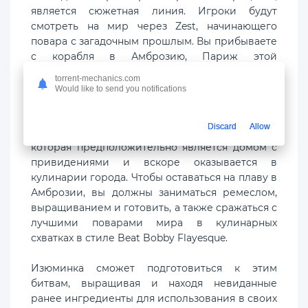
является сюжетная линия. Игроки будут
смотреть на мир через Zest, начинающего
повара с загадочным прошлым. Вы прибываете
с корабля в Амброзию, Париж этой
вселенной. Это шумный город, известный как
torrent-mechanics.com
мировая столица еды и место для всех, кто
Would like to send you notifications
пытается добиться успеха как шеф-повар.
Discard
Allow
Изюминка переезжает в соседнюю виллу,
которая предположительно является домом с
привидениями и вскоре оказывается в
кулинарии города. Чтобы оставаться на плаву в
Амброзии, вы должны заниматься ремеслом,
выращиванием и готовить, а также сражаться с
лучшими поварами мира в кулинарных
схватках в стиле Beat Bobby Flayesque.
Изюминка сможет подготовиться к этим
битвам, выращивая и находя невиданные
ранее ингредиенты для использования в своих