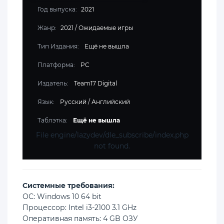
Год выпуска:
2021
Жанр:
2021
/
Ожидаемые игры
Тип Издания:
Ещё не вышла
Платформа:
PC
Издатель:
Team17 Digital
Язык:
Русский / Английский
Таблэтка:
Ещё не вышла
File engine/lazydev/dle_subscribe/index.php
not found.
Cистемные требования:
ОС: Windows 10 64 bit
Процессор: Intel i3-2100 3.1 GHz
Оперативная память: 4 GB ОЗУ