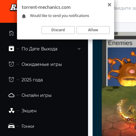
torrent-mechanics.com
Would like to send you notifications
Discard
Allow
Главная страница
По Дате Выхода
Ожидаемые игры
2025 года
Онлайн игры
Экшен
Гонки