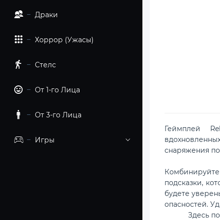
Драки
Хоррор (Ужасы)
Стелс
От 1-го Лица
От 3-го Лица
Геймплей Re
вдохновленн
Игры
снаряжения по
Комбинируйте
подсказки, кот
будете уверены
опасностей. Уд
Здесь п