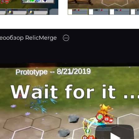
еообзор RelicMerge