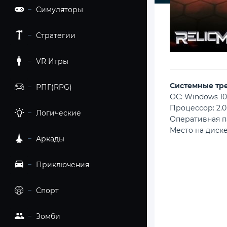
Симуляторы
Стратегии
VR Игры
Cистемные тр
РПГ(RPG)
ОС: Windows 10
Процессор: 2.0
Логические
Оперативная п
Место на диске
Аркады
Приключения
Спорт
Зомби