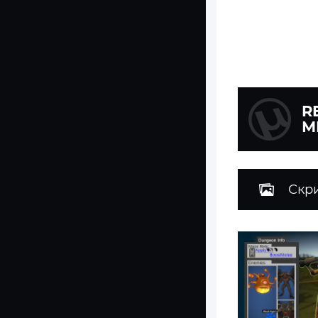
R
М
Скр