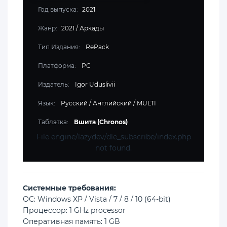
Год выпуска:
2021
Жанр:
2021
/
Аркады
Тип Издания:
RePack
Платформа:
PC
Издатель:
Igor Uduslivii
Язык:
Русский / Английский / MULTI
Таблэтка:
Вшита (Chronos)
File engine/lazydev/dle_subscribe/index.php
not found.
Cистемные требования:
ОС: Windows XP / Vista / 7 / 8 / 10 (64-bit)
Процессор: 1 GHz processor
Оперативная память: 1 GB