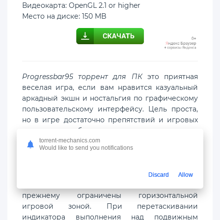
Видеокарта: OpenGL 2.1 or higher
Место на диске: 150 MB
Progressbar95 торрент для ПК
это приятная
веселая игра, если вам нравится казуальный
аркадный экшн и ностальгия по графическому
пользовательскому интерфейсу. Цель проста,
но в игре достаточно препятствий и игровых
режимов, чтобы все встряхнуть, создавая
увлекательный и сложный опыт.
torrent-mechanics.com
Would like to send you notifications
Я скажу, однако, что он все еще переходит с
мобильных устройств на настольные.
Discard
Allow
Некоторые элементы, такие как пинбол, по-
прежнему ограничены горизонтальной
игровой зоной. При перетаскивании
индикатора выполнения над подвижным