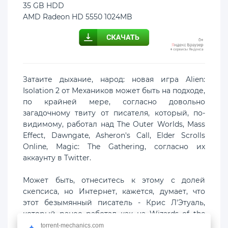
35 GB HDD
AMD Radeon HD 5550 1024MB
Затаите дыхание, народ: новая игра Alien:
Isolation 2 от Механиков может быть на подходе,
по крайней мере, согласно довольно
загадочному твиту от писателя, который, по-
видимому, работал над The Outer Worlds, Mass
Effect, Dawngate, Asheron's Call, Elder Scrolls
Online, Magic: The Gathering, согласно их
аккаунту в Twitter.
Может быть, отнеситесь к этому с долей
скепсиса, но Интернет, кажется, думает, что
этот безымянный писатель - Крис Л'Этуаль,
который ранее работал как на Wizards of the
Coast, так и на Obsidian Entertainment.
torrent-mechanics.com