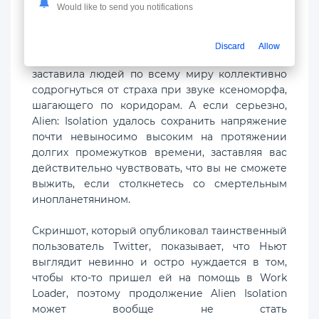
Would like to send you notifications
Если это предположение
является
истинным,
то поклонники Чужого: Изоляция,
Discard
Allow
веселись. Поскольку первая Alien Isolation
заставила людей по всему миру коллективно
содрогнуться от страха при звуке ксеноморфа,
шагающего по коридорам. А если серьезно,
Alien: Isolation удалось сохранить напряжение
почти невыносимо высоким на протяжении
долгих промежутков времени, заставляя вас
действительно чувствовать, что вы не сможете
выжить, если столкнетесь со смертельным
инопланетянином.
Скриншот, который опубликовал таинственный
пользователь Twitter, показывает, что Ньют
выглядит невинно и остро нуждается в том,
чтобы кто-то пришел ей на помощь в Work
Loader, поэтому продолжение Alien Isolation
может вообще не стать