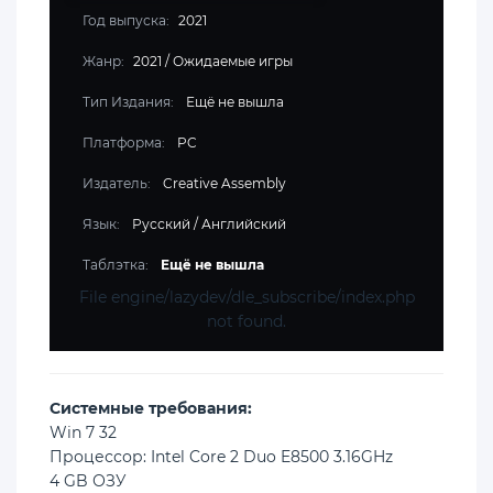
Год выпуска:
2021
Жанр:
2021
/
Ожидаемые игры
Тип Издания:
Ещё не вышла
Платформа:
PC
Издатель:
Creative Assembly
Язык:
Русский / Английский
Таблэтка:
Ещё не вышла
File engine/lazydev/dle_subscribe/index.php
not found.
Cистемные требования:
Win 7 32
Процессор: Intel Core 2 Duo E8500 3.16GHz
4 GB ОЗУ