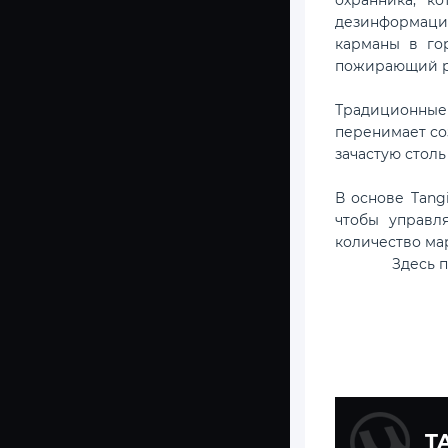
дезинформаци
карманы в го
пожирающий р
Традиционные
перенимает со
зачастую столь
В основе Tang
чтобы управл
количество ма
Здесь 
T