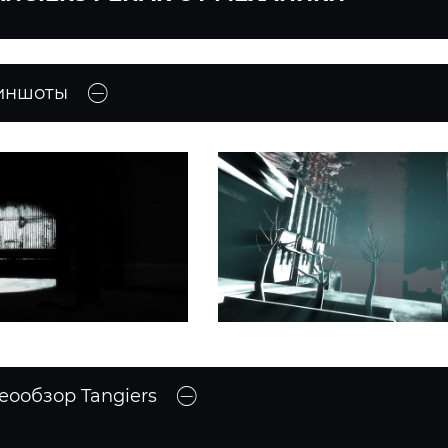
иншоты
еообзор Tangiers