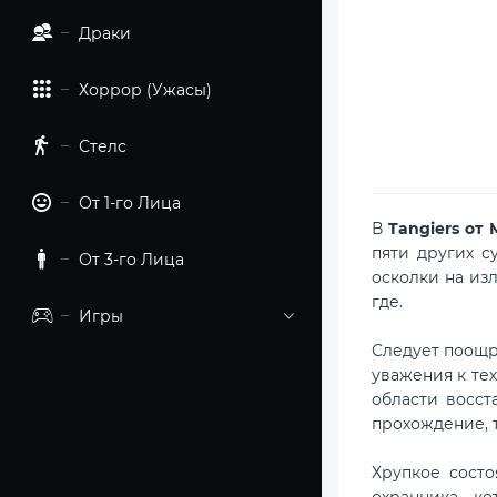
Драки
Хоррор (Ужасы)
Стелс
От 1-го Лица
В
Tangiers от
пяти других с
От 3-го Лица
осколки на из
где.
Игры
Следует поощря
уважения к те
области восст
прохождение, т
Хрупкое состо
охранника, к