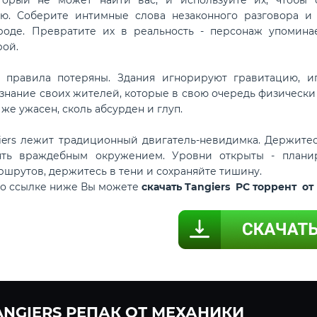
ю. Соберите интимные слова незаконного разговора и и
роде. Превратите их в реальность - персонаж упомина
ой.
 правила потеряны. Здания игнорируют гравитацию, иг
знание своих жителей, которые в свою очередь физически 
 же ужасен, сколь абсурден и глуп.
iers лежит традиционный двигатель-невидимка. Держитес
ять враждебным окружением. Уровни открыты - плани
ршрутов, держитесь в тени и сохраняйте тишину.
по ссылке ниже Вы можете
скачать Tangiers PC торрент о
ANGIERS РЕПАК ОТ МЕХАНИКИ