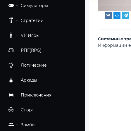
Симуляторы
Стратегии
VR Игры
Cистемные тр
Информации е
РПГ(RPG)
Логические
Аркады
Приключения
Спорт
Зомби