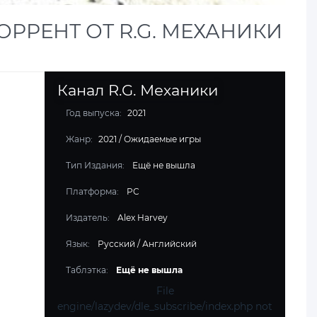
ОРРЕНТ ОТ R.G. МЕХАНИКИ
Канал R.G. Механики
Год выпуска:
2021
Жанр:
2021
/
Ожидаемые игры
Тип Издания:
Ещё не вышла
Платформа:
PC
Издатель:
Alex Harvey
Язык:
Русский / Английский
Таблэтка:
Ещё не вышла
File
engine/lazydev/dle_subscribe/index.php not