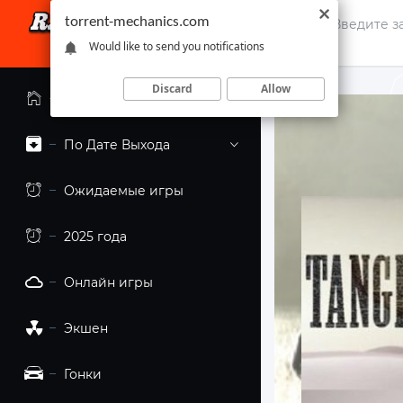
torrent-mechanics.com
Would like to send you notifications
Discard
Allow
Главная страница
По Дате Выхода
Ожидаемые игры
2025 года
Онлайн игры
Экшен
Гонки