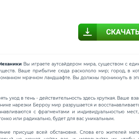
 Механики
Вы играете аутсайдером мира, существом с един
уществ. Ваше прибытие сюда раскололо мир; город, в ко
ломанном мрачном ландшафте. Вы должны проникнуть в эти 
ть уход в тень - действительность здесь хрупкая. Ваше вз
хнике нарезки Берроу мир разрушается и восстанавливаетс
анавливаются с фрагментами и индивидуальностью мест
онко или радикально, будет для вас уникальным.
яние присуще всей обстановке. Слова его жителей мат
оторый не может найти вас, и используйте их, чтобы 