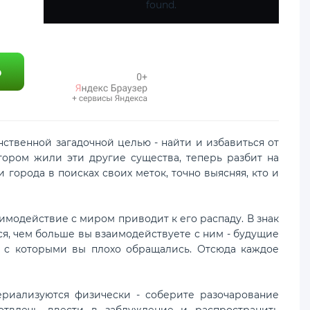
found.
ственной загадочной целью - найти и избавиться от
тором жили эти другие существа, теперь разбит на
города в поисках своих меток, точно выясняя, кто и
аимодействие с миром приводит к его распаду. В знак
я, чем больше вы взаимодействуете с ним - будущие
, с которыми вы плохо обращались. Отсюда каждое
ериализуются физически - соберите разочарование
отвлечь, ввести в заблуждение и распространить