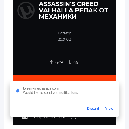
ASSASSIN'S CREED
VALHALLA РЕПАК ОТ
МЕХАНИКИ
Размер
39.9 GB
649
49
СКАЧАТЬ ФАЙЛ
torrent-mechanics.com
Would like to send you notifications
Discard
Allow
Скриншоты