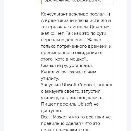
времени не переживайте
Консультант вежливо послал...))
А время жизни ключа истекло и
теперь он не активен. Денег не
жалко, нет. Так как это по сути
нереально дешево.... Жалко
только потраченного времени и
превышенного ожидания от
этого "кота в мешке"...
Скачал игру, установил.
Купил ключ, скачал с ним
утилиту.
Запустил Ubisoft Connect, вышел
с аккаунта своего, запустил
утилиту, вставил код ключа...
Пишет профиль Ubisoft не
доступен...
Все... Может я что то все таки не
правильно сделал? Кто это
делал, подскажите плз.