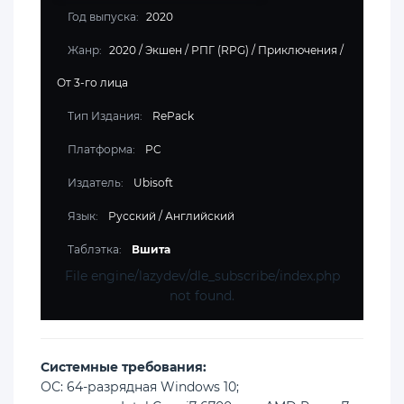
Год выпуска:
2020
Жанр:
2020
/
Экшен
/
РПГ (RPG)
/
Приключения
/
От 3-го лица
Тип Издания:
RePack
Платформа:
PC
Издатель:
Ubisoft
Язык:
Русский / Английский
Таблэтка:
Вшита
File engine/lazydev/dle_subscribe/index.php
not found.
Cистемные требования:
ОС: 64-разрядная Windows 10;