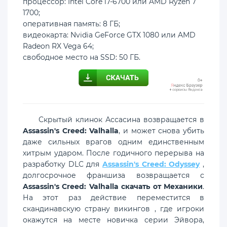
процессор: Intel Core i7-6700 или AMD Ryzen 7
1700;
оперативная память: 8 ГБ;
видеокарта: Nvidia GeForce GTX 1080 или AMD
Radeon RX Vega 64;
свободное место на SSD: 50 ГБ.
Скрытый клинок Ассасина возвращается в
Assassin's Creed: Valhalla
, и может снова убить
даже сильных врагов одним единственным
хитрым ударом. После годичного перерыва на
разработку DLC для
Assassin's Creed: Odyssey
,
долгосрочное франшиза возвращается с
Assassin's Creed: Valhalla скачать от Механики
.
На этот раз действие переместится в
скандинавскую страну викингов , где игроки
окажутся на месте новичка серии Эйвора,