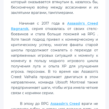
который оказывается втянутым в, казалось бы,
бесконечную войну между ассасинами и их
заклятыми врагами, тамплиерами.
Начиная с 2017 года в
Assassin's Creed
Ragnarok
, серия отказалась от своих стелс-
боевиков и стала больше похожей на RPG .
Хотя такой подход привел к коммерческому и
критическому успеху, многие фанаты старой
школы продолжают сожалеть о переходе от
напряженных игровых ситуаций к моменту к
моменту в пользу модного игрового цикла
получения лута и опыта XP для улучшения
игрока. персонаж. В то время как Assassin's
Creed: Valhalla продолжает двигаться в этом
направлении, команда Ubisoft Montreal также
предпринимает шаги, чтобы игра имела четкие
связи с корнями серии.
В эпоху до RPG
Assassin's Creed
враги не
наносили губок, и игрок мог разумно взять на