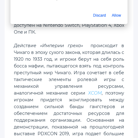
управляемая Брендой и Джоном Ромеро
(известными в
Doom
), решила отложить запуск
Discard
Allow
игры до 1 декабря. В этот день он будет
доступен на Nintendo Switch, PlayStation 4, Xbox
One и ПК.
Действие «Империи греха»
происходит в
Чикаго в эпоху сухого закона, которая длилась с
1920 по 1933 год, и игроки берут на себя роль
босса мафии, пытающегося взять под контроль
преступный мир Чикаго. Игра сочетает в себе
тактические элементы ролевой игры с
механикой управления ресурсами,
аналогичной механике серии
XCOM
, поэтому
игрокам придется жонглировать между
созданием сильной банды гангстеров и
обеспечением достаточных ресурсов для
поддержания организации. Основанная на
демонстрации, показанной на прошлогодней
выставке PDXCON 2019, игра подает большие