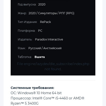
Год выпуска:
2020
Жанр:
2020
/
Симуляторы
/
РПГ (RPG)
Тип Издания:
RePack
Платформа:
PC
Издатель:
Paradox Interactive
Язык:
Русский / Английский
Таблэтка:
Вшита
File engine/lazydev/dle_subscribe/index.php
not found.
Cистемные требования:
ОС: Windows® 10 Home 64 bit
Процессор: Intel® Core™ i5-4460 or AMD®
Ryzen™ 5 3400G