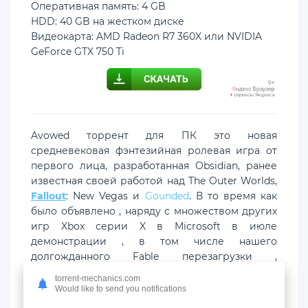
Оперативная память: 4 GB
HDD: 40 GB на жестком диске
Видеокарта: AMD Radeon R7 360X или NVIDIA
GeForce GTX 750 Ti
Avowed торрент для ПК это новая
средневековая фэнтезийная ролевая игра от
первого лица, разработанная Obsidian, ранее
известная своей работой над The Outer Worlds,
Fallout
: New Vegas и
Gounded
. В то время как
было объявлено , наряду с множеством других
игр Xbox серии X в Microsoft в июле
демонстрации , в том числе нашего
долгожданного Fable перезагрузки ,
общепризнанный может быть самая
torrent-mechanics.com
захватывающая вещь , чтобы выйти из этого
Would like to send you notifications
события.