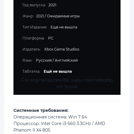
Год выпуска:
2021
Жанр:
2021
/
Ожидаемые игры
Тип Издания:
Ещё не вышла
Платформа:
PC
Издатель:
Xbox Game Studios
Язык:
Русский / Английский
Таблэтка:
Ещё не вышла
File engine/lazydev/dle_subscribe/index.php
not found.
Cистемные требования:
Операционная система: Win 7 64
Процессор: Intel Core i3-560 3.3GHz / AMD
Phenom II X4 805