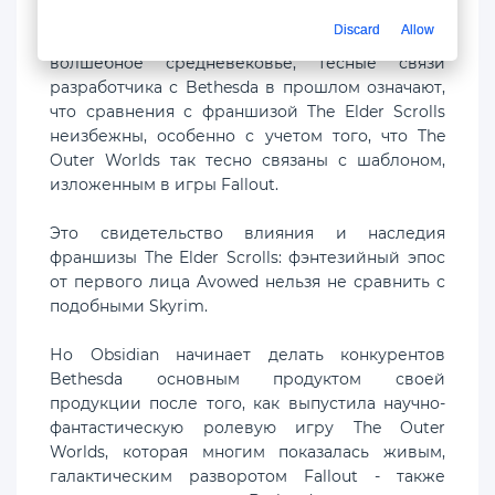
Discard
Allow
Хотя кажется, что Obsidian впервые окунается в
волшебное средневековье, тесные связи
разработчика с Bethesda в прошлом означают,
что сравнения с франшизой The Elder Scrolls
неизбежны, особенно с учетом того, что The
Outer Worlds так тесно связаны с шаблоном,
изложенным в игры Fallout.
Это свидетельство влияния и наследия
франшизы The Elder Scrolls: фэнтезийный эпос
от первого лица Avowed нельзя не сравнить с
подобными Skyrim.
Но Obsidian начинает делать конкурентов
Bethesda основным продуктом своей
продукции после того, как выпустила научно-
фантастическую ролевую игру The Outer
Worlds, которая многим показалась живым,
галактическим разворотом Fallout - также