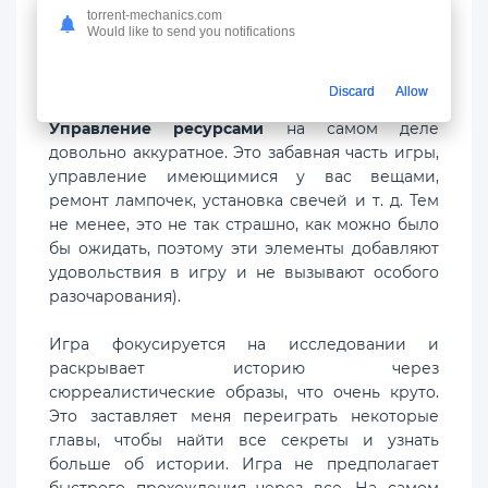
достаточно тревожной сама по себе. Тем не
torrent-mechanics.com
менее, я не могу не чувствовать, что помимо
Would like to send you notifications
трех историй, которые я пережил, происходит
что-то еще большее.
Discard
Allow
Управление ресурсами
на самом деле
довольно аккуратное. Это забавная часть игры,
управление имеющимися у вас вещами,
ремонт лампочек, установка свечей и т. д. Тем
не менее, это не так страшно, как можно было
бы ожидать, поэтому эти элементы добавляют
удовольствия в игру и не вызывают особого
разочарования).
Игра фокусируется на исследовании и
раскрывает историю через
сюрреалистические образы, что очень круто.
Это заставляет меня переиграть некоторые
главы, чтобы найти все секреты и узнать
больше об истории. Игра не предполагает
быстрого прохождения через все. На самом