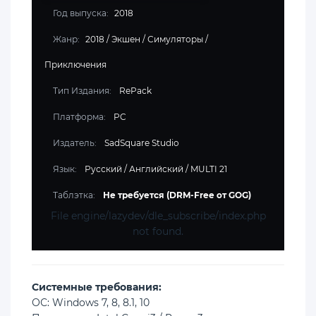
Год выпуска:
2018
Жанр:
2018
/
Экшен
/
Симуляторы
/
Приключения
Тип Издания:
RePack
Платформа:
PC
Издатель:
SadSquare Studio
Язык:
Русский / Английский / MULTI 21
Таблэтка:
Не требуется (DRM-Free от GOG)
File engine/lazydev/dle_subscribe/index.php
not found.
Cистемные требования:
ОС: Windows 7, 8, 8.1, 10