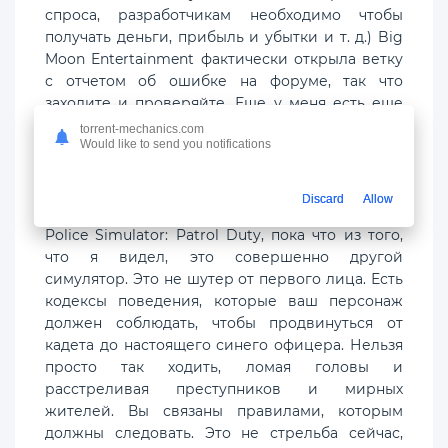
спроса, разработчикам необходимо чтобы
получать деньги, прибыль и убытки и т. д.) Big
Moon Entertainment фактически открыла ветку
с отчетом об ошибке на форуме, так что
заходите и проверяйте. Еще у меня есть еще
одна игра от Big Moon Entertainment; игра
torrent-mechanics.com
Would like to send you notifications
называется Dakar 18, и да, они хорошо
поддерживают эту игру бесплатными DLC, так
что я верю в Big Moon Entertainment.
Discard
Allow
Police Simulator: Patrol Duty, пока что из того,
что я видел, это совершенно другой
симулятор. Это не шутер от первого лица. Есть
кодексы поведения, которые ваш персонаж
должен соблюдать, чтобы продвинуться от
кадета до настоящего синего офицера. Нельзя
просто так ходить, ломая головы и
расстреливая преступников и мирных
жителей. Вы связаны правилами, которым
должны следовать. Это не стрельба сейчас,