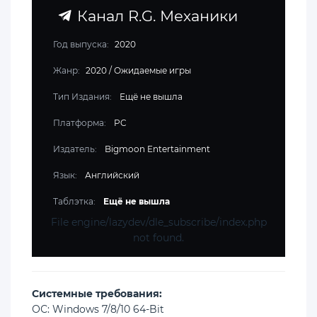
Канал R.G. Механики
Год выпуска:
2020
Жанр:
2020
/
Ожидаемые игры
Тип Издания:
Ещё не вышла
Платформа:
PC
Издатель:
Bigmoon Entertainment
Язык:
Английский
Таблэтка:
Ещё не вышла
File engine/lazydev/dle_subscribe/index.php
not found.
Cистемные требования:
ОС: Windows 7/8/10 64-Bit