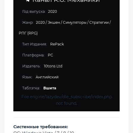
Год выпуска:
2020
Жанр:
2020
/
Экшен
/
Симуляторы
/
Стратегии
/
РПГ (RPG)
Тип Издания:
RePack
Платформа:
PC
Издатель:
10tons Ltd
Язык:
Английский
Таблэтка:
Вшита
File engine/lazydev/dle_subscribe/index.php
not found.
Cистемные требования: