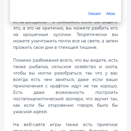
Разработчики надеются, что их отличает то, что
Discard
Allow
99% объектов в мире могут быть уничтожены
из-за ресурсов - в основном, если вы видите
это, а это не критично, вы можете разбить его
на крошечные кусочки. Теоретически вы
можете уничтожить почти все на свете, а затем
прожить свои дни в тлеющей тишине.
Помимо разбивания всего, что вы видите, есть
также рыбалка, сельское хозяйство и охота,
чтобы вы могли разобраться, так что у вас
всегда есть чем заняться, даже если ваши
приключения с крафтом идут не так хорошо.
Есть даже возможность построить
постапокалиптический зоопарк, что звучит так,
как если бы откровенно говоря, было бы
ужасной идеей.
На веб-сайте игры также есть приятное
примечание - вы не просто боретесь за