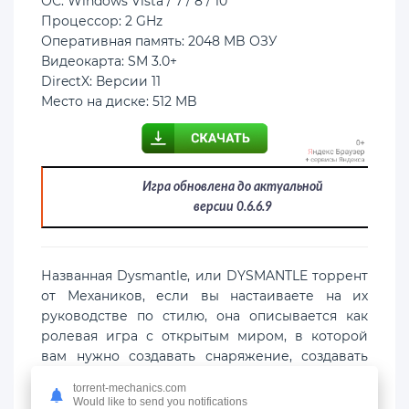
ОС: Windows Vista / 7 / 8 / 10
Процессор: 2 GHz
Оперативная память: 2048 MB ОЗУ
Видеокарта: SM 3.0+
DirectX: Версии 11
Место на диске: 512 MB
Игра обновлена до актуальной
версии 0.6.6.9
Названная Dysmantle, или DYSMANTLE торрент
от Механиков, если вы настаиваете на их
руководстве по стилю, она описывается как
ролевая игра с открытым миром, в которой
вам нужно создавать снаряжение, создавать
базу и убивать монстров, чтобы выжить. Пока
torrent-mechanics.com
все типично.
Would like to send you notifications