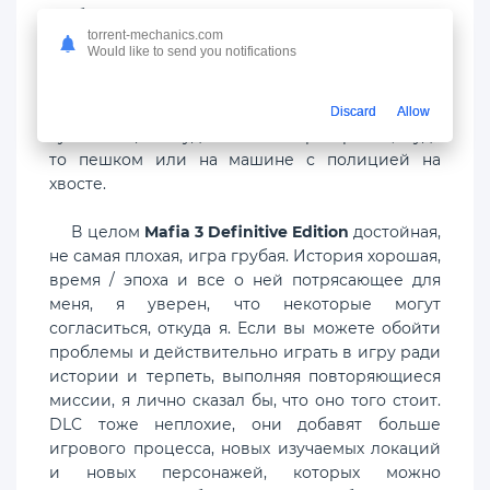
чтобы выяснить, что происходит. В целом,
torrent-mechanics.com
история очень хорошая и интересная для меня,
Would like to send you notifications
чтобы продолжать играть в игру. Каждый шаг
территории с людьми, с которыми вы
работаете, был на один шаг ближе к
Discard
Allow
кульминации. Будет много перестрелок, будь
то пешком или на машине с полицией на
хвосте.
В целом
Mafia 3 Definitive Edition
достойная,
не самая плохая, игра грубая. История хорошая,
время / эпоха и все о ней потрясающее для
меня, я уверен, что некоторые могут
согласиться, откуда я. Если вы можете обойти
проблемы и действительно играть в игру ради
истории и терпеть, выполняя повторяющиеся
миссии, я лично сказал бы, что оно того стоит.
DLC тоже неплохие, они добавят больше
игрового процесса, новых изучаемых локаций
и новых персонажей, которых можно