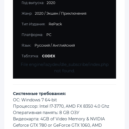
Год выпуска:
2020
Жанр:
2020
/
Экшен
/
Приключения
Тип Издания:
RePack
Платформа:
PC
Язык:
Русский / Английский
Таблэтка:
CODEX
File engine/lazydev/dle_subscribe/index.php
not found.
Cистемные требования:
ОС: Windows 7 64-bit
Процессор: Intel I7-3770, AMD FX 8350 4.0 Ghz
Оперативная память: 8 GB ОЗУ
Видеокарта: 4GB of Video Memory & NVIDIA
Geforce GTX 780 or GeForce GTX 1060, AMD