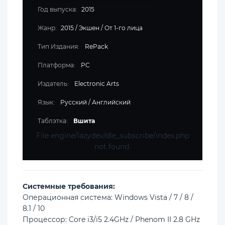
Год выпуска:
2015
Жанр:
2015
/
Экшен
/
От 1-го лица
Тип Издания:
RePack
Платформа:
PC
Издатель:
Electronic Arts
Язык:
Русский / Английский
Таблэтка:
Вшита
File engine/lazydev/dle_subscribe/index.php
not found.
Cистемные требования:
Операционная система: Windows Vista / 7 / 8 /
8.1 / 10
Процессор: Core i3/i5 2.4GHz / Phenom II 2.8 GHz