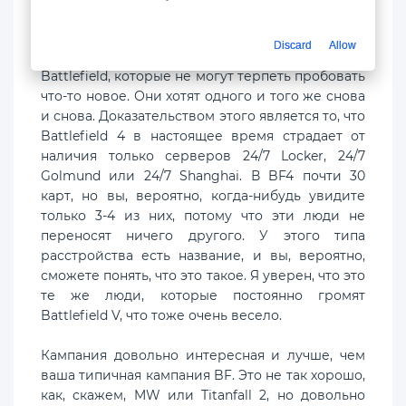
всего негатива, когда она вышла. Боже, я был
неправ. С тех пор я узнал, что есть большой и
Discard
Allow
очень активный контингент поклонников
Battlefield, которые не могут терпеть пробовать
что-то новое. Они хотят одного и того же снова
и снова. Доказательством этого является то, что
Battlefield 4 в настоящее время страдает от
наличия только серверов 24/7 Locker, 24/7
Golmund или 24/7 Shanghai. В BF4 почти 30
карт, но вы, вероятно, когда-нибудь увидите
только 3-4 из них, потому что эти люди не
переносят ничего другого. У этого типа
расстройства есть название, и вы, вероятно,
сможете понять, что это такое. Я уверен, что это
те же люди, которые постоянно громят
Battlefield V, что тоже очень весело.
Кампания довольно интересная и лучше, чем
ваша типичная кампания BF. Это не так хорошо,
как, скажем, MW или Titanfall 2, но довольно