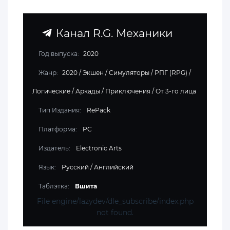
Канал R.G. Механики
Год выпуска:
2020
Жанр:
2020
/
Экшен
/
Симуляторы
/
РПГ (RPG)
/
Логические
/
Аркады
/
Приключения
/
От 3-го лица
Тип Издания:
RePack
Платформа:
PC
Издатель:
Electronic Arts
Язык:
Русский / Английский
Таблэтка:
Вшита
File engine/lazydev/dle_subscribe/index.php
not found.