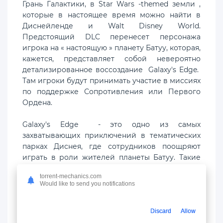
Грань Галактики, в Star Wars -themed земли ,
которые в настоящее время можно найти в
Диснейленде и Walt Disney World.
Предстоящий DLC перенесет персонажа
игрока на « настоящую » планету Батуу, которая,
кажется, представляет собой невероятно
детализированное воссоздание Galaxy's Edge.
Там игроки будут принимать участие в миссиях
по поддержке Сопротивления или Первого
Ордена.
Galaxy's Edge - это одно из самых
захватывающих приключений в тематических
парках Диснея, где сотрудников поощряют
играть в роли жителей планеты Батуу. Такие
персонажи, как Кайло Рен, Рей и Чубакка,
torrent-mechanics.com
бродят по улицам и общаются с гостями. Гости,
Would like to send you notifications
в свою очередь, могут участвовать в таких
мероприятиях, как создание собственного
Discard
Allow
светового меча или дроида, или пилотировать
«Тысячелетний сокол» в виртуальном