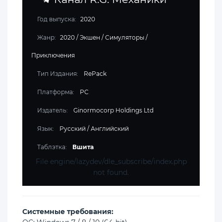
Год выпуска:
2020
Жанр:
2020
/
Экшен
/
Симуляторы
/
Приключения
Тип Издания:
RePack
Платформа:
PC
Издатель:
Ginormocorp Holdings Ltd
Язык:
Русский / Английский
Таблэтка:
Вшита
File engine/lazydev/dle_subscribe/index.php
not found.
Cистемные требования: