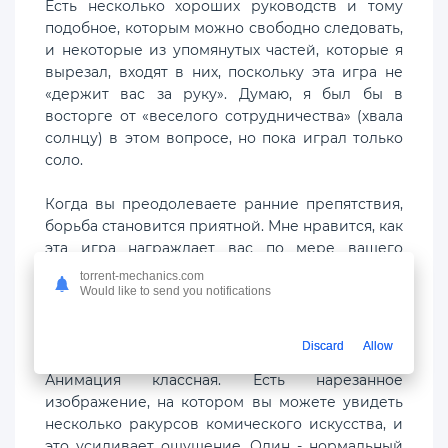
Есть несколько хороших руководств и тому
подобное, которым можно свободно следовать,
и некоторые из упомянутых частей, которые я
вырезал, входят в них, поскольку эта игра не
«держит вас за руку». Думаю, я был бы в
восторге от «веселого сотрудничества» (хвала
солнцу) в этом вопросе, но пока играл только
соло.
Когда вы преодолеваете ранние препятствия,
борьба становится приятной. Мне нравится, как
эта игра награждает вас по мере вашего
прогресса. Имейте в виду, что это медленный
torrent-mechanics.com
подъем, но, в конце концов, оно того стоит!
Would like to send you notifications
Когда вы соберете все по-настоящему и по
порядку, получите много глубины.
Discard
Allow
Анимация классная. Есть нарезанное
изображение, на котором вы можете увидеть
несколько ракурсов комического искусства, и
это усиливает ощущение. Один - нормальный