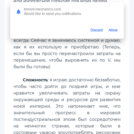
или интересное событие для моих людей.
torrent-mechanics.com
Ресурсы
: Почему не всегда так? Из моих
Would like to send you notifications
двух наименее любимых изменений с V на VI, я
невероятно рад видеть это исправленным.
Discard
Allow
Ресурсы имеют значение, и так должно быть
всегда. Сейчас я занимаюсь системой и думаю,
как я их использую и приобретаю. (Теперь,
если бы вы просто перенастроили затраты на
перемещение, чтобы выровнять их по V, мы
были бы готовы)
Сложность
: я играю достаточно беззаботно,
чтобы часто дойти до поздней игры, и мне
нравится увеличивать затраты на охрану
окружающей среды и ресурсов для развития
моей империи. Это напоминает мне, что
значительный прогресс в мировой
постиндустриальной эпохе был сосредоточен
на немногих странах, которые были в
состоянии ужасно злоупотреблять ресурсами