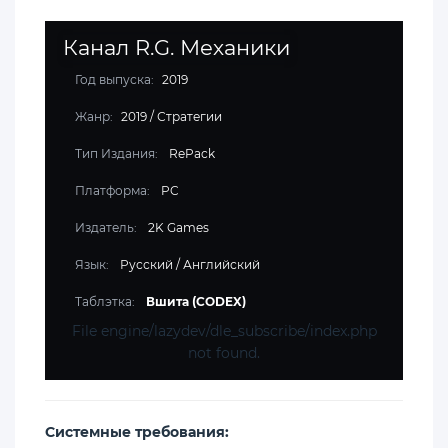
Канал R.G. Механики
Год выпуска:
2019
Жанр:
2019
/
Стратегии
Тип Издания:
RePack
Платформа:
PC
Издатель:
2K Games
Язык:
Русский / Английский
Таблэтка:
Вшита (CODEX)
File engine/lazydev/dle_subscribe/index.php
not found.
Cистемные требования: