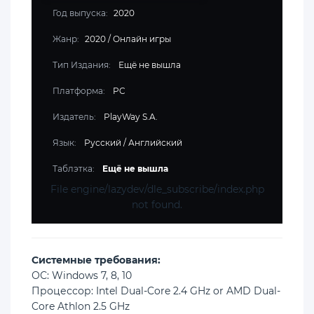
Год выпуска:
2020
Жанр:
2020
/
Онлайн игры
Тип Издания:
Ещё не вышла
Платформа:
PC
Издатель:
PlayWay S.A.
Язык:
Русский / Английский
Таблэтка:
Ещё не вышла
File engine/lazydev/dle_subscribe/index.php
not found.
Cистемные требования:
ОС: Windows 7, 8, 10
Процессор: Intel Dual-Core 2.4 GHz or AMD Dual-
Core Athlon 2.5 GHz