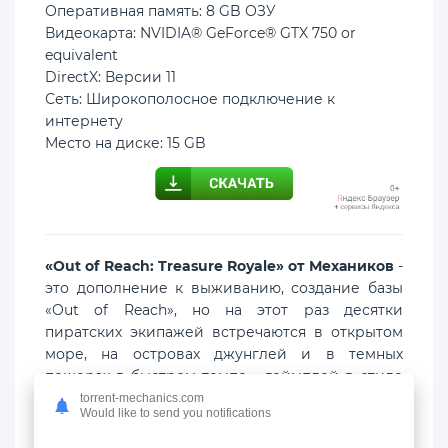
Оперативная память: 8 GB ОЗУ
Видеокарта: NVIDIA® GeForce® GTX 750 or
equivalent
DirectX: Версии 11
Сеть: Широкополосное подключение к
интернету
Место на диске: 15 GB
«Out of Reach: Treasure Royale» от Механиков
-
это дополнение к выживанию, создание базы
«Out of Reach», но на этот раз десятки
пиратских экипажей встречаются в открытом
море, на островах джунглей и в темных
пещерах в быстром темпе. , геймплей в стиле
битвы, ориентированный на плавание,
torrent-mechanics.com
Would like to send you notifications
мародерство, бомбардировку и охоту за
сокровищами.