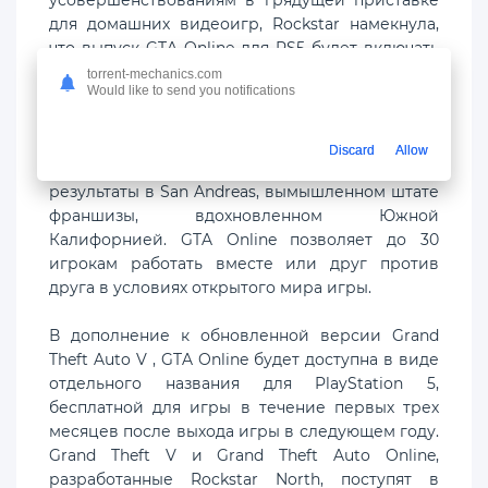
для домашних видеоигр, Rockstar намекнула,
что выпуск GTA Online для PS5 будет включать
эксклюзивный контент.
torrent-mechanics.com
Would like to send you notifications
Впервые выпущенный в 2013 году, Grand Theft
Auto V последовал за тремя преступниками,
Discard
Allow
которые набирают все более смелые
результаты в San Andreas, вымышленном штате
франшизы, вдохновленном Южной
Калифорнией. GTA Online позволяет до 30
игрокам работать вместе или друг против
друга в условиях открытого мира игры.
В дополнение к обновленной версии Grand
Theft Auto V , GTA Online будет доступна в виде
отдельного названия для PlayStation 5,
бесплатной для игры в течение первых трех
месяцев после выхода игры в следующем году.
Grand Theft V и Grand Theft Auto Online,
разработанные Rockstar North, поступят в