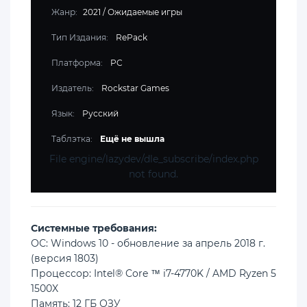
Жанр:
2021
/
Ожидаемые игры
Тип Издания:
RePack
Платформа:
PC
Издатель:
Rockstar Games
Язык:
Русский
Таблэтка:
Ещё не вышла
File engine/lazydev/dle_subscribe/index.php
not found.
Cистемные требования:
ОС: Windows 10 - обновление за апрель 2018 г.
(версия 1803)
Процессор: Intel® Core ™ i7-4770K / AMD Ryzen 5
1500X
Память: 12 ГБ ОЗУ