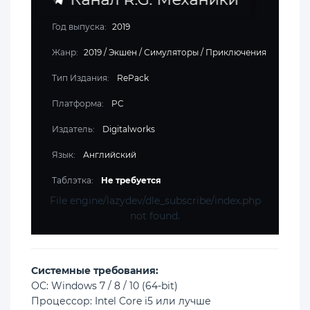
Год выпуска:
2019
Жанр:
2019
/
Экшен
/
Симуляторы
/
Приключения
Тип Издания:
RePack
Платформа:
PC
Издатель:
Digitalworks
Язык:
Английский
Таблэтка:
Не требуется
File engine/lazydev/dle_subscribe/index.php
not found.
Cистемные требования:
ОС: Windows 7 / 8 / 10 (64-bit)
Процессор: Intel Core i5 или лучше