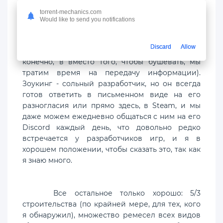
torrent-mechanics.com
Игра не свободна от сбоев (задержки на
Would like to send you notifications
сервере, различные ошибки), но разработчик
внимательно относится к своему сообществу и
Discard
Allow
исправляет их по мере их поступления (так,
конечно, в вместо того, чтобы бушевать, мы
тратим время на передачу информации).
Зоукинг - сольный разработчик, но он всегда
готов ответить в письменном виде на его
разногласия или прямо здесь, в Steam, и мы
даже можем ежедневно общаться с ним на его
Discord каждый день, что довольно редко
встречается у разработчиков игр, и я в
хорошем положении, чтобы сказать это, так как
я знаю много.
Все остальное только хорошо: 5/3
строительства (по крайней мере, для тех, кого
я обнаружил), множество ремесел всех видов