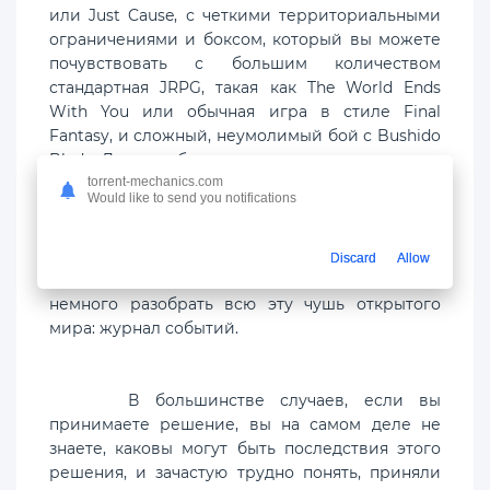
или Just Cause, с четкими территориальными
ограничениями и боксом, который вы можете
почувствовать с большим количеством
стандартная JRPG, такая как The World Ends
With You или обычная игра в стиле Final
Fantasy, и сложный, неумолимый бой с Bushido
Blade. Другие обзоры верны, вам предлагается
множество решений, которые могут изменить
torrent-mechanics.com
Would like to send you notifications
ход истории, но «Путь Самурая 4», в отличие от
других игр и других участников в его
собственной серии, действительно имеет
Discard
Allow
одно. хорошая механика, которая помогает
немного разобрать всю эту чушь открытого
мира: журнал событий.
В большинстве случаев, если вы
принимаете решение, вы на самом деле не
знаете, каковы могут быть последствия этого
решения, и зачастую трудно понять, приняли