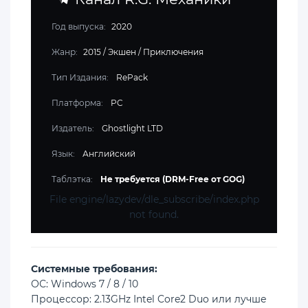
Год выпуска:
2020
Жанр:
2015
/
Экшен
/
Приключения
Тип Издания:
RePack
Платформа:
PC
Издатель:
Ghostlight LTD
Язык:
Английский
Таблэтка:
Не требуется (DRM-Free от GOG)
File engine/lazydev/dle_subscribe/index.php
not found.
Cистемные требования:
ОС: Windows 7 / 8 / 10
Процессор: 2.13GHz Intel Core2 Duo или лучше