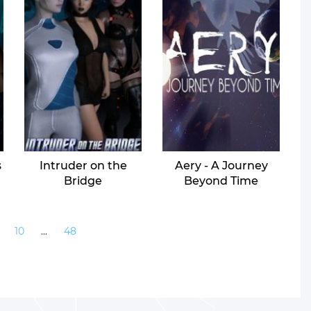
s
Intruder on the
Aery - A Journey
Bridge
Beyond Time
10
...
48