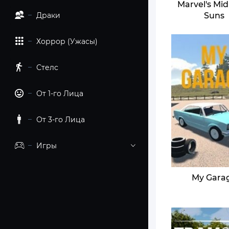
Marvel's Mi
Драки
Suns
Хоррор (Ужасы)
Стелс
От 1-го Лица
От 3-го Лица
Игры
My Gara