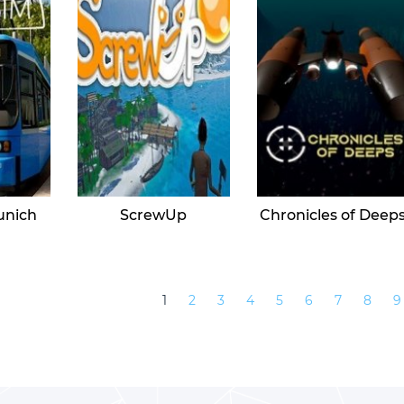
unich
ScrewUp
Chronicles of Deep
1
2
3
4
5
6
7
8
9