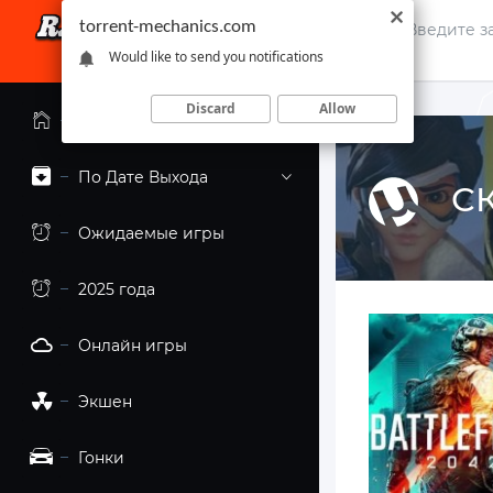
torrent-mechanics.com
Would like to send you notifications
Discard
Allow
Главная страница
По Дате Выхода
СК
Ожидаемые игры
2025 года
Онлайн игры
Экшен
Гонки