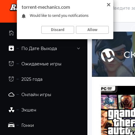
torrent-mechanics.com
Would like to send you notifications
Discard
Allow
Главная страница
По Дате Выхода
СК
Ожидаемые игры
2025 года
Онлайн игры
Экшен
Гонки