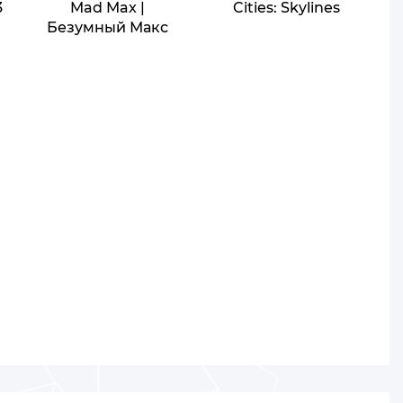
3
Mad Max |
Cities: Skylines
Безумный Макс