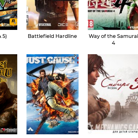
 5)
Battlefield Hardline
Way of the Samura
4