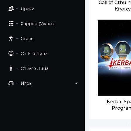
Call of Cthulh
Драки
Ктулху
Хоррор (Ужасы)
Стелс
От 1-го Лица
От 3-го Лица
Игры
Kerbal Sp
Progra