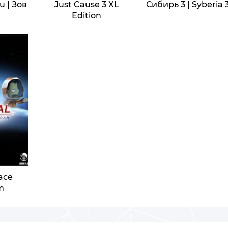
u | Зов
Just Cause 3 XL
Сибирь 3 | Syberia 
Edition
ace
m